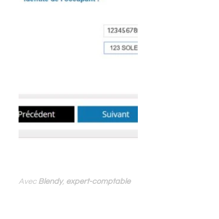
Avec
 Blendy
, 
expert-comptable 
digital
 profitez de tous les atouts 
de la 
comptabilité digitale
 pour 
accélérer votre process finance 
et développer votre entreprise.