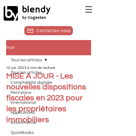
blendy
by Cogesten
Contactez-nous
Post
Tous les articles
10 juil. 2023
2 min de lecture
Tous les articles
MISE A JOUR - Les
Comptabilité digitale
nouvelles dispositions
Pennylane
fiscales en 2023 pour
International
les propriétaires
Applications
immobiliers
eCommerce
QuickBooks