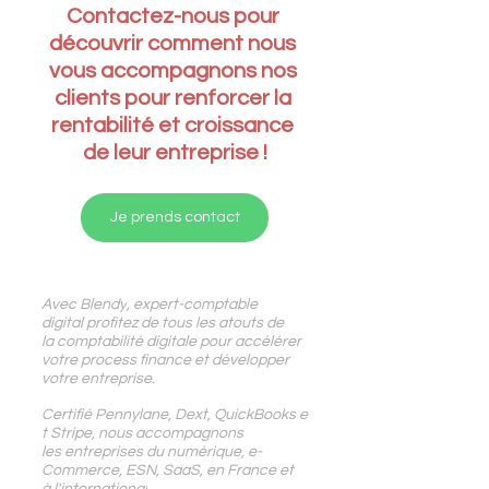
Contactez-nous pour 
découvrir comment nous 
vous accompagnons nos 
clients pour renforcer la 
rentabilité et croissance 
de leur entreprise !
Je prends contact
Avec
 Blendy
,
 expert-comptable 
digital profitez de tous les atouts de 
la comptabilité digitale pour accélérer 
votre process finance et développer 
votre entreprise.
Certifié Pennylane, Dext, QuickBooks e
t Stripe, 
nous accompagnons 
les
 entreprises du numérique, e-
Commerce, ESN, SaaS, en France et 
à l'international
.