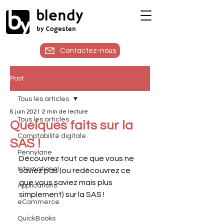
blendy
by Cogesten
Contactez-nous
Post
Tous les articles
8 juin 2021
2 min de lecture
Tous les articles
Quelques faits sur la
Comptabilité digitale
SAS !
Pennylane
Découvrez tout ce que vous ne 
International
saviez pas (ou redécouvrez ce 
que vous saviez mais plus 
Applications
simplement) sur la SAS !
eCommerce
QuickBooks