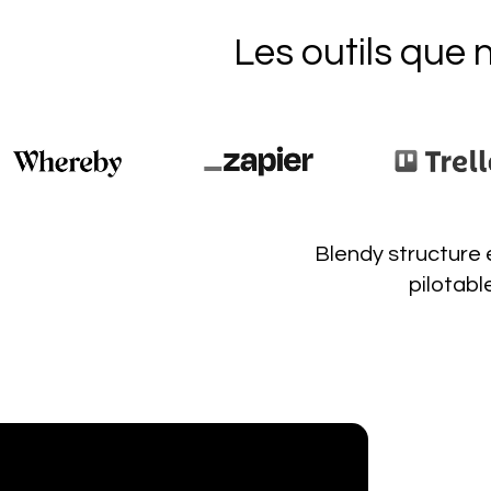
Les outils que 
Blendy structure e
pilotabl