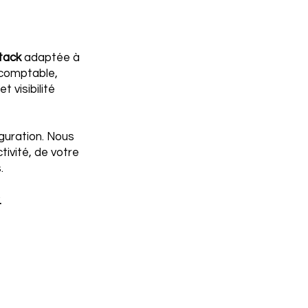
tack
adaptée à
 comptable,
t visibilité
guration. Nous
tivité, de votre
.
.