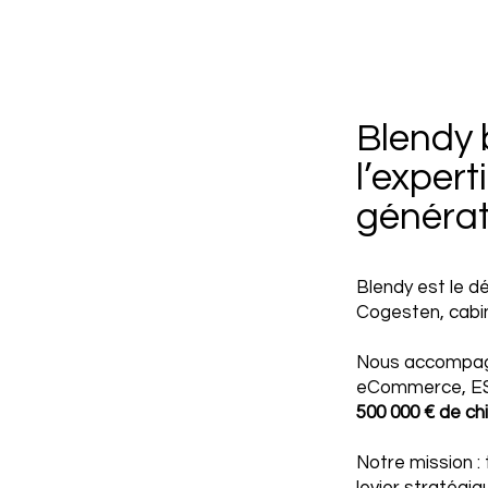
Blendy 
l’exper
générat
Blendy est le d
Cogesten, cabi
Nous accompagn
eCommerce, ESN
500 000 € de chi
Notre mission : 