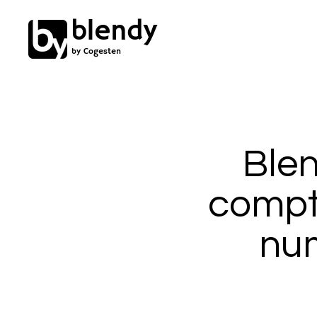
blendy
by Cogesten
Blen
compt
num