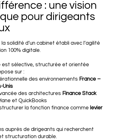
fférence : une vision
ique pour dirigeants
ux
a solidité d’un cabinet établi avec l’agilité
ion 100% digitale.
est sélective, structurée et orientée
epose sur :
pérationnelle des environnements
France –
-Unis
avancée des architectures
Finance Stack
ylane et QuickBooks
structurer la fonction finance comme
levier
s auprès de dirigeants qui recherchent
é et structuration durable.