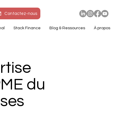
Contactez-nous
nal
Stack Finance
Blog & Ressources
À propos
rtise
PME du
ises