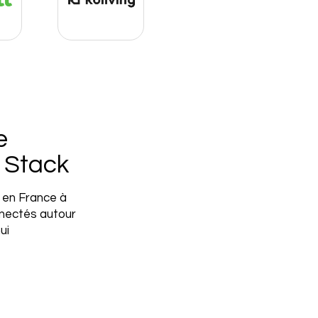
e
e Stack
 en France à
nnectés autour
ui