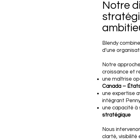
Notre di
stratég
ambitie
Blendy combine l
d’une organisat
Notre approche 
croissance et r
une maîtrise o
Canada – États
une expertise 
intégrant Penn
une capacité à 
stratégique
Nous intervenon
clarté, visibilit