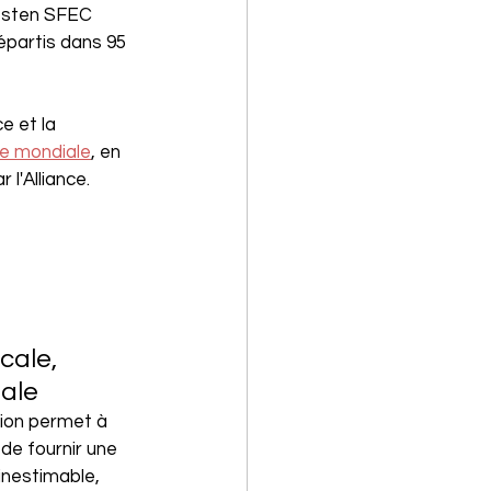
gesten SFEC 
épartis dans 95 
 et la 
le mondiale
, en 
l'Alliance.
cale, 
bale
ion permet à 
e fournir une 
inestimable, 