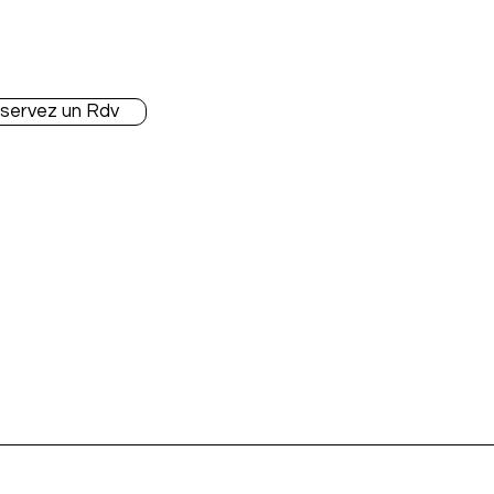
 Apps préférées
Blog & Articles
Ressources & Vidéos
servez un Rdv