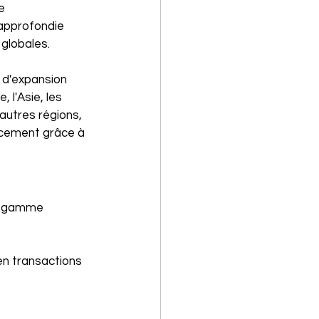
e 
approfondie 
globales. 
 d'expansion 
 l'Asie, les 
autres régions, 
cement grâce à 
ne gamme 
 en transactions 