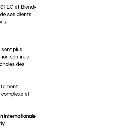
n SFEC et Blendy 
e ses clients 
ons.
isent plus 
tion continue 
ionales des 
aitement 
l complexe et 
 internationale 
y.  