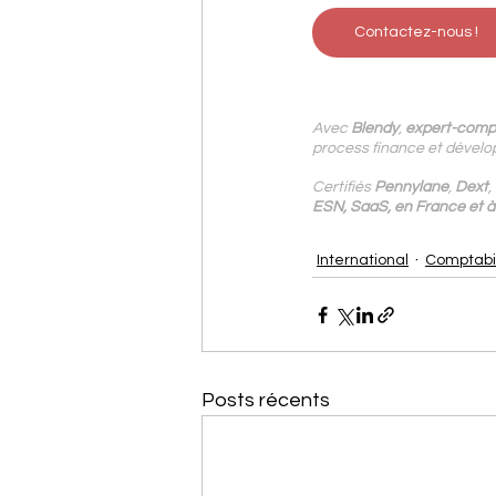
Contactez-nous !
Avec
 Blendy
, 
expert-compt
process finance et dévelop
Certifiés 
Pennylane
, 
Dext
, 
ESN, SaaS, en France et à 
International
Comptabil
Posts récents