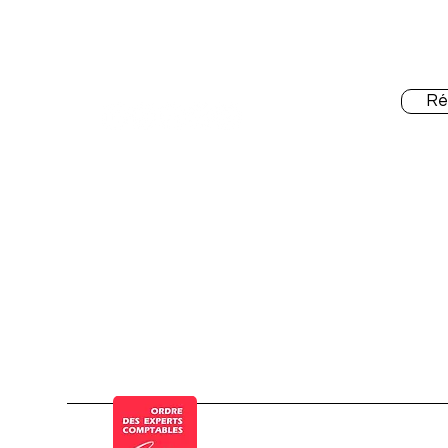
spécialiste Pennylane,
Nos
QuickBooks, Dext, Stripe,
Shopify, Finthesis
Ré
© a Cogesten Group company