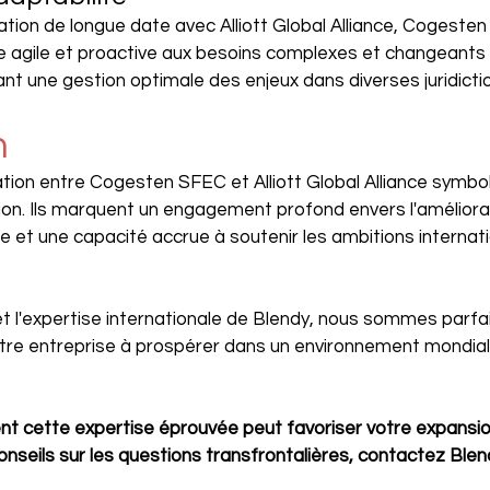
tion de longue date avec Alliott Global Alliance, Cogeste
 agile et proactive aux besoins complexes et changeants d
ant une gestion optimale des enjeux dans diverses juridicti
n
tion entre Cogesten SFEC et Alliott Global Alliance symbol
on. Ils marquent un engagement profond envers l'améliora
ce et une capacité accrue à soutenir les ambitions internat
, et l'expertise internationale de Blendy, nous sommes parf
otre entreprise à prospérer dans un environnement mondia
t cette expertise éprouvée peut favoriser votre expansion
nseils sur les questions transfrontalières, contactez Blend