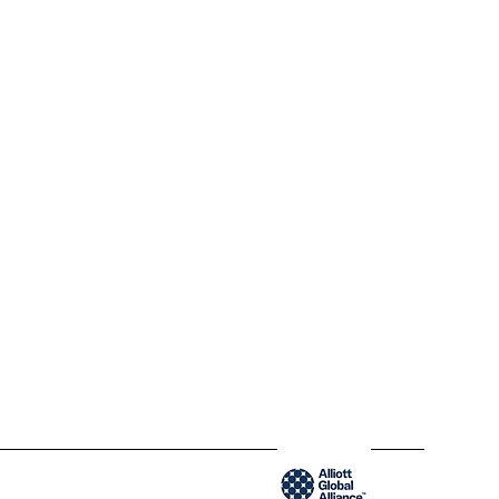
contact@blendy.co
www.blendy.co
300-204 Saint-Sacrement St
QC H2Y 1W8 Montréal,
Québec
www.blendycpa.ca
1200 Brickell Avenue
FL 33131 Miami, États-Unis
www.blendyusa.com