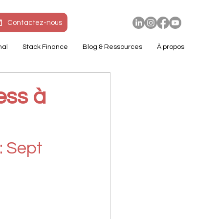
Contactez-nous
nal
Stack Finance
Blog & Ressources
À propos
ess à
: Sept 