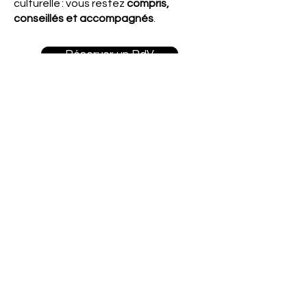
culturelle : vous restez
compris,
conseillés et accompagnés
.
Réserver un RdV
Tous nos services
Transformez votre
comptabilité en levier
de croissance.
Contactez-nous pour savoir
comment nous pouvons vous