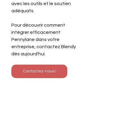
avec les outils et le soutien 
adéquats. 
Pour découvrir comment 
intégrer efficacement 
Pennylane dans votre 
entreprise, contactez Blendy 
dès aujourd'hui.
Contactez-nous !
Avec
 Blendy
, 
expert-comptable 
digital
 profitez de tous les atouts de 
la 
comptabilité digitale
 et de 
conseils 
sur mesure
 pour accélérer votre 