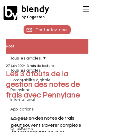
blendy
by Cogesten
Contactez-nous
Post
Tous les articles
27 juin 2024
3 min de lecture
Tous les articles
Les 3 atouts de la
Comptabilité digitale
gestion des notes de
Pennylane
frais avec Pennylane
International
Applications
La gestion des notes de frais 
eCommerce
peut souvent s'avérer complexe 
QuickBooks