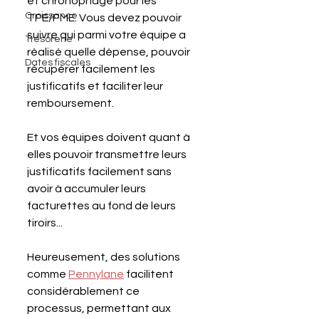
et chronophage pour les 
Croissance
TPE/PME. Vous devez pouvoir 
suivre qui parmi votre équipe a 
Trésorerie
réalisé quelle dépense, pouvoir 
Dates fiscales
récupérer facilement les 
justificatifs et faciliter leur 
remboursement. 
Et vos équipes doivent quant à 
elles pouvoir transmettre leurs 
justificatifs facilement sans 
avoir à accumuler leurs 
facturettes au fond de leurs 
tiroirs...
Heureusement, des solutions 
comme 
Pennylane
 facilitent 
considérablement ce 
processus, permettant aux 