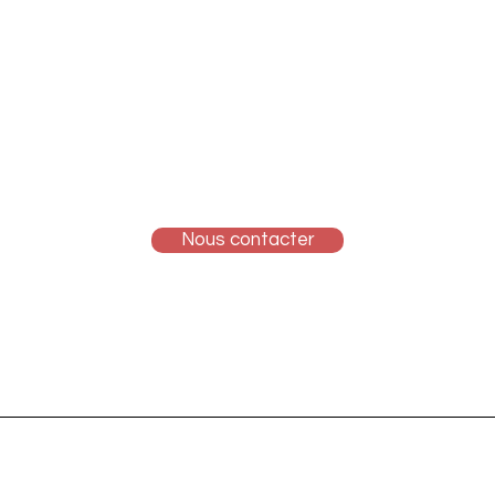
 process finance digit
outien votre croissan
ctez-nous pour savoir comment nous pouvons vous accompa
Nous contacter