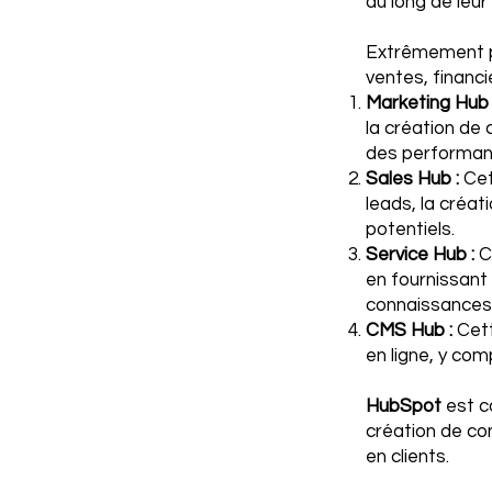
au long de leur
Extrêmement pe
ventes, financi
Marketing Hub 
la création de 
des performan
Sales Hub :
Cet
leads, la créat
potentiels.
Service Hub :
Ce
en fournissant 
connaissances,
CMS Hub :
Cett
en ligne, y co
HubSpot
est c
création de con
en clients.