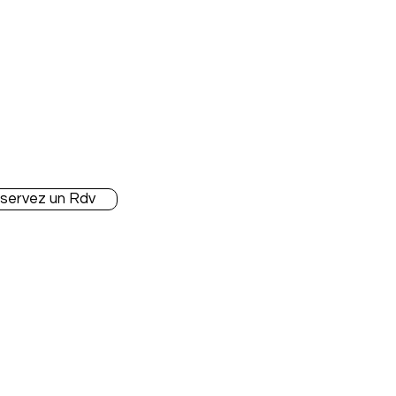
ert-comptable Pennylane
À propos de Blendy
vices
Nos clients
arrer avec Blendy
Notre équipe
 Apps préférées
Blog & Articles
Ressources & Vidéos
servez un Rdv