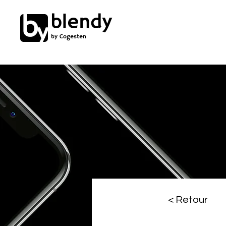
blendy
by Cogesten
< Retour