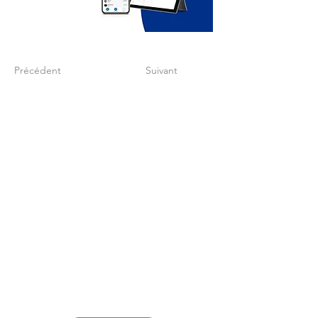
Précédent
Suivant
Créez un process
finance digitalisé qui
soutien votre
croissance
Contactez-nous pour savoir
comment nous pouvons vous
accompagner !