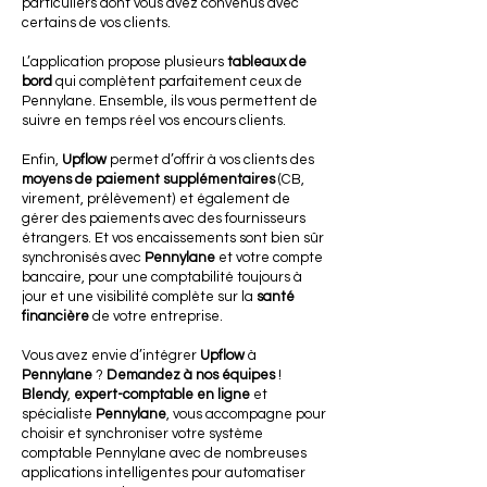
particuliers dont vous avez convenus avec
certains de vos clients.
L’application propose plusieurs
tableaux de
bord
qui complètent parfaitement ceux de
Pennylane. Ensemble, ils vous permettent de
suivre en temps réel vos encours clients.
Enfin,
Upflow
permet d’offrir à vos clients des
moyens de paiement supplémentaires
(CB,
virement, prélèvement) et également de
gérer des paiements avec des fournisseurs
étrangers. Et vos encaissements sont bien sûr
synchronisés avec
Pennylane
et votre compte
bancaire, pour une comptabilité toujours à
jour et une visibilité complète sur la
santé
financière
de votre entreprise.
Vous avez envie d’intégrer
Upflow
à
Pennylane
?
Demandez à nos équipes
!
Blendy
,
expert-comptable en ligne
et
spécialiste
Pennylane
, vous accompagne pour
choisir et synchroniser votre système
comptable Pennylane avec de nombreuses
applications intelligentes pour automatiser