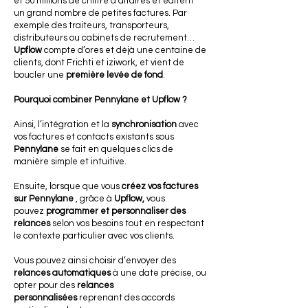
et 50 millions de chiffre d’affaires et éditent
un grand nombre de petites factures. Par
exemple des traiteurs, transporteurs,
distributeurs ou cabinets de recrutement…
Upflow
compte d’ores et déjà une centaine de
clients, dont Frichti et iziwork, et vient de
boucler une
première levée de fond
.
Pourquoi combiner Pennylane et Upflow ?
Ainsi, l’intégration et la
synchronisation
avec
vos factures et contacts existants sous
Pennylane
se fait en quelques clics de
manière simple et intuitive.
Ensuite, lorsque que vous
créez vos factures
sur Pennylane
, grâce à
Upflow,
vous
pouvez
programmer et personnaliser des
relances
selon vos besoins tout en respectant
le contexte particulier avec vos clients.
Vous pouvez ainsi choisir d’envoyer des
relances automatiques
à une date précise, ou
opter pour des
relances
personnalisées
reprenant des accords