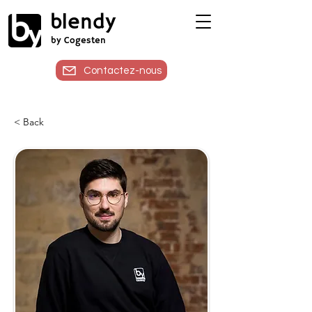
blendy
by Cogesten
Contactez-nous
< Back