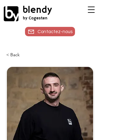
blendy
by Cogesten
Contactez-nous
< Back