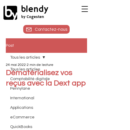
blendy
by Cogesten
Contactez-nous
Post
Tous les articles
24 mai 2022
2 min de lecture
Tous les articles
Dématérialisez vos
Comptabilité digitale
reçus avec la Dext app
Pennylane
International
Applications
eCommerce
QuickBooks