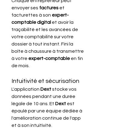
Chaque entrepreneur peut 
envoyer ses 
factures 
et 
facturettes à son 
expert-
comptable digital
 et avoir la 
traçabilité et les avancées de 
votre comptabilité sur votre 
dossier à tout instant. Fini la 
boîte à chaussure à transmettre 
à votre 
expert-comptable
 en fin 
de mois.
Intuitivité et sécurisation
L'application 
Dext
 stocke vos 
données pendant une durée 
légale de 10 ans. Et 
Dext 
est 
épaulé par une équipe dédiée à 
l'amélioration continue de l'app 
et à son intuitivité.