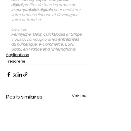
digital
 profitez de tous les atouts de 
la 
comptabilité digitale
 pour accélérer 
votre process finance et développer 
votre entreprise.
Certifiés 
Pennylane
, 
Dext
, 
QuickBooks 
et 
Stripe
,
nous accompagnons les
 entreprises 
du numérique, e-Commerce, ESN, 
SaaS, en France et à l'international
.
Applications
Trésorerie
Voir tout
Posts similaires