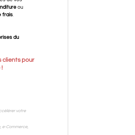
nditure
 ou 
 frais
.
rises du 
lients pour 
 !
ccélérer votre 
e, e-Commerce, 