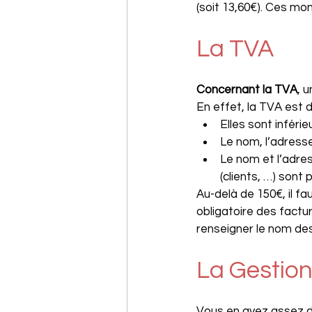
(soit 13,60€). Ces m
La TVA
Concernant la TVA
, 
En effet, la TVA est 
Elles sont inféri
Le nom, l’adress
Le nom et l’adres
(clients, …) sont 
Au-delà de 150€, il f
obligatoire des factu
renseigner le nom des
La Gestion
Vous en avez assez d