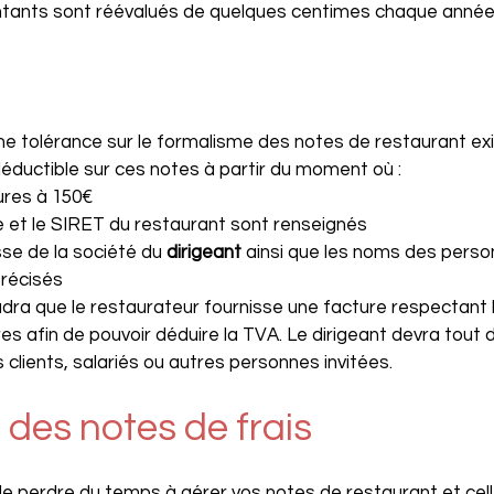
ontants sont réévalués de quelques centimes chaque année
une tolérance sur le formalisme des notes de restaurant exi
déductible sur ces notes à partir du moment où :
eures à 150€
e et le SIRET du restaurant sont renseignés
se de la société du 
dirigeant 
ainsi que les noms des perso
précisés
audra que le restaurateur fournisse une facture respectant 
res afin de pouvoir déduire la TVA. Le dirigeant devra tou
 clients, salariés ou autres personnes invitées.
 des notes de frais
e perdre du temps à gérer vos notes de restaurant et cell