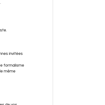
.
ste.
nnes invitées 
le formalisme 
t de même 
es de vos 