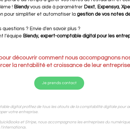
lème ! 
Blendy 
vous aide à paramétrer 
Dext
, 
Expensya
, 
Xpe
n pour simplifier et automatiser la 
gestion de vos notes de
questions ? Envie d'en savoir plus ?
 l’équipe 
Blendy, expert-comptable digital pour les entrep
pour découvrir comment nous accompagnons nos c
rcer la rentabilité et croissance de leur entreprise
Je prends contact
ble digital profitez de tous les atouts de la comptabilité digitale pour a
per votre entreprise.
QuickBooks et Stripe, 
nous accompagnons les
 entreprises du numériqu
l'international
.