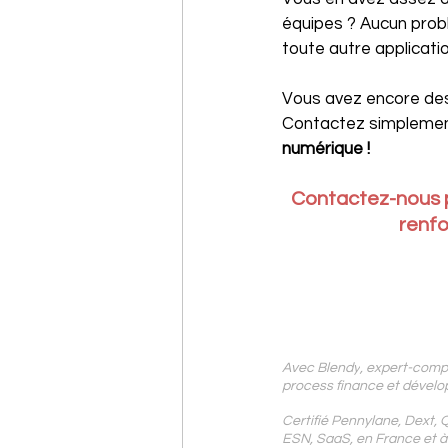
équipes ? Aucun prob
toute autre applicatio
Vous avez encore des 
Contactez simplement
numérique !
Contactez-nous 
renfo
Avec
 Blendy
,
 expert-compta
process finance et dévelop
Certifié Pennylane, Dext, 
ESN, SaaS, en France et à 