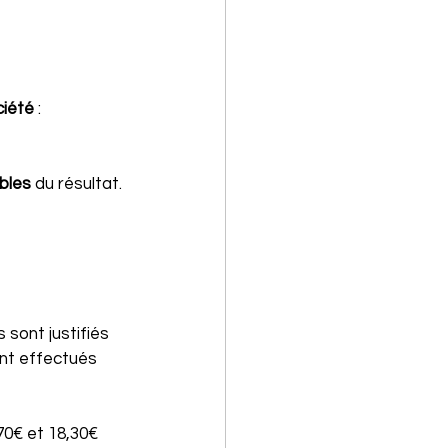
ciété
 : 
bles
 du résultat. 
s sont justifiés 
ont effectués 
70€ et 18,30€ 