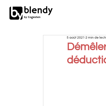
blendy
by Cogesten
5 août 2021
2 min de lect
Démêler 
déductio