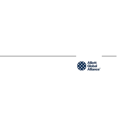
1200 Brickell Avenue
FL 33131 Miami, États-Unis
www.blendyusa.com
Membre du groupement Alliot Global Alliance