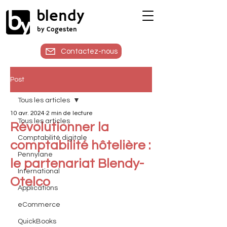
blendy
by Cogesten
Contactez-nous
Post
Tous les articles
10 avr. 2024
2 min de lecture
Tous les articles
Révolutionner la
Comptabilité digitale
comptabilité hôtelière :
Pennylane
le partenariat Blendy-
International
Otelco
Applications
eCommerce
QuickBooks