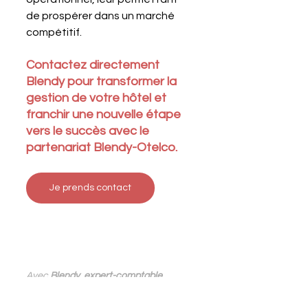
de prospérer dans un marché 
compétitif.
Contactez directement 
Blendy pour transformer la 
gestion de votre hôtel et 
franchir une nouvelle étape 
vers le succès avec le 
partenariat Blendy-Otelco.
Je prends contact
Avec
 Blendy
, 
expert-comptable 
digital
 profitez de tous les atouts de 
la 
comptabilité digitale
 pour accélérer 