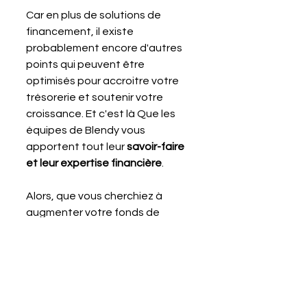
Car en plus de solutions de 
financement, il existe 
probablement encore d'autres 
points qui peuvent être 
optimisés pour accroitre votre 
trésorerie et soutenir votre 
croissance. Et c'est là Que les 
équipes de Blendy vous 
apportent tout leur 
savoir-faire 
et leur expertise financière
.
Alors, que vous cherchiez à 
augmenter votre fonds de 
roulement, à financer une 
expansion ou à gérer des 
besoins de trésorerie imprévus, 
contactez Blendy pour 
atteindre vos objectifs de 