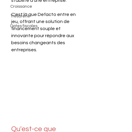
stabilité d'une entreprise. 
Croissance
C'est là que Defacto entre en 
Trésorerie
jeu, offrant une solution de 
Dates fiscales
financement souple et 
innovante pour répondre aux 
besoins changeants des 
entreprises. 
Qu'est-ce que 