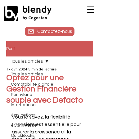
blendy
by Cogesten
Contactez-nous
Post
Tous les articles
17 avr. 2024
3 min de lecture
Tous les articles
Optez pour une
Comptabilité digitale
Gestion Financière
Pennylane
souple avec Defacto
International
Applications
Vous le savez, la flexibilité 
financière est essentielle pour 
eCommerce
assurer la croissance et la 
QuickBooks