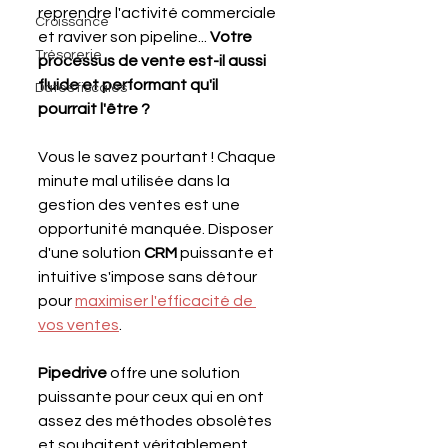
reprendre l'activité commerciale 
Croissance
et raviver son pipeline... 
Votre 
Trésorerie
processus de vente est-il aussi 
fluide et performant qu'il 
Dates fiscales
pourrait l'être ? 
Vous le savez pourtant ! Chaque 
minute mal utilisée dans la 
gestion des ventes est une 
opportunité manquée. Disposer 
d'une solution 
CRM 
puissante et 
intuitive s'impose sans détour 
pour 
maximiser l'efficacité de 
vos ventes
. 
Pipedrive 
offre une solution 
puissante pour ceux qui en ont 
assez des méthodes obsolètes 
et souhaitent véritablement 