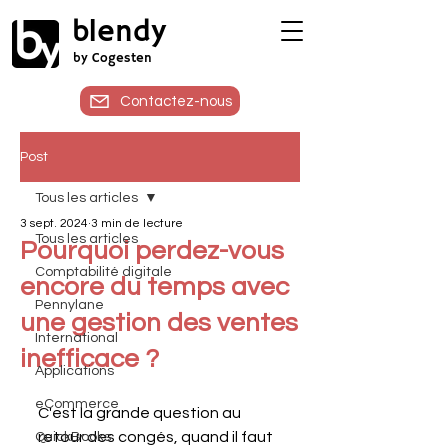
blendy
by Cogesten
Contactez-nous
Post
Tous les articles
3 sept. 2024
3 min de lecture
Tous les articles
Pourquoi perdez-vous
Comptabilité digitale
encore du temps avec
Pennylane
une gestion des ventes
International
inefficace ?
Applications
eCommerce
C'est la grande question au 
retour des congés, quand il faut 
QuickBooks