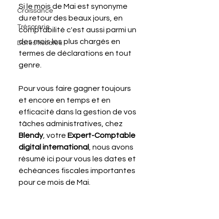
Si le mois de Mai est synonyme 
Croissance
du retour des beaux jours, en 
Trésorerie
comptabilité c'est aussi parmi un 
des mois les plus chargés en 
Dates fiscales
termes de déclarations en tout 
genre.
Pour vous faire gagner toujours 
et encore en temps et en 
efficacité dans la gestion de vos 
tâches administratives, chez 
Blendy
, votre 
Expert-Comptable 
digital international
, nous avons 
résumé ici pour vous les dates et 
échéances fiscales importantes 
pour ce mois de Mai.