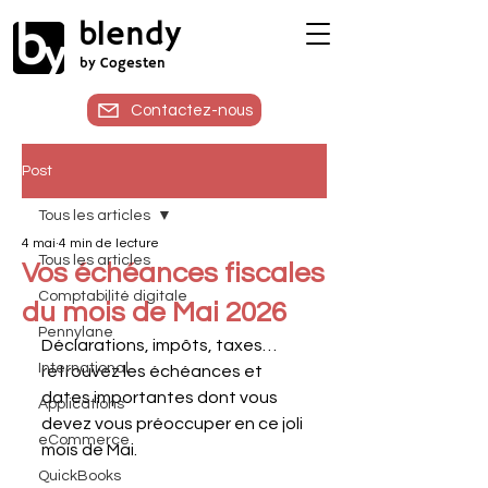
blendy
by Cogesten
Contactez-nous
Post
Tous les articles
4 mai
4 min de lecture
Tous les articles
Vos échéances fiscales
Comptabilité digitale
du mois de Mai 2026
Pennylane
Déclarations, impôts, taxes… 
International
retrouvez les échéances et 
dates importantes dont vous 
Applications
devez vous préoccuper en ce joli 
eCommerce
mois de Mai.
QuickBooks