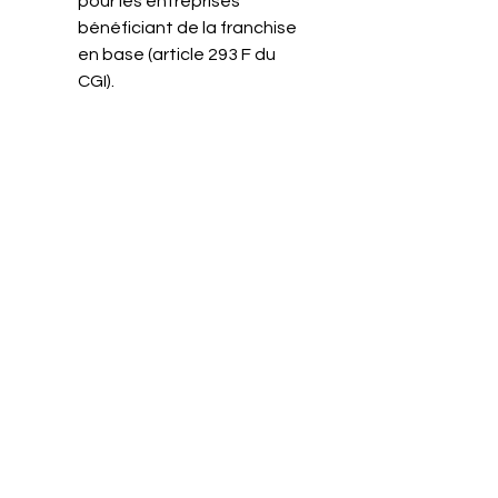
pour les entreprises 
bénéficiant de la franchise 
en base (article 293 F du 
CGI).
Acompte de CFE et/ou 
d’IFER
 : option pour le 
prélèvement à l’échéance 
concernant l’acompte de 
CFE et/ou d’IFER. L’adhésion 
peut être effectuée sur le 
site 
impots.gouv.fr
, auprès 
du Centre Prélèvement 
Service (CPS) ou du centre 
des finances publiques. Au-
delà de cette date, 
l’adhésion ne prendra effet 
que pour l’échéance du 
solde.