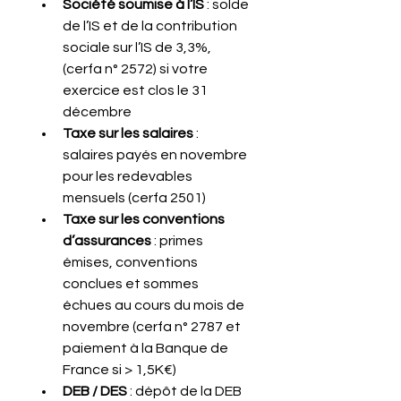
Société soumise à l’IS
 : solde 
de l’IS et de la contribution 
sociale sur l’IS de 3,3%, 
(cerfa n° 2572) si votre 
exercice est clos le 31 
décembre
Taxe sur les salaires
 : 
salaires payés en novembre 
pour les redevables 
mensuels (cerfa 2501)
Taxe sur les conventions 
d’assurances
 : primes 
émises, conventions 
conclues et sommes 
échues au cours du mois de 
novembre (cerfa n° 2787 et 
paiement à la Banque de 
France si > 1,5K€)
DEB / DES
 : dépôt de la DEB 