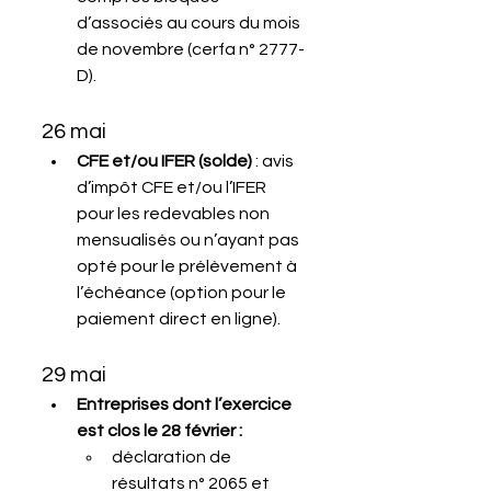
d’associés au cours du mois 
de novembre (cerfa n° 2777-
D).
26 mai
CFE et/ou IFER (solde)
 : avis 
d’impôt CFE et/ou l’IFER 
pour les redevables non 
mensualisés ou n’ayant pas 
opté pour le prélèvement à 
l’échéance (option pour le 
paiement direct en ligne).
29 mai
Entreprises dont l’exercice 
est clos le 28 février :
déclaration de 
résultats n° 2065 et 