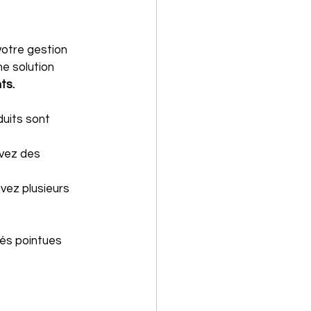
votre gestion 
ne solution 
ts.
uits sont 
vez des 
ez plusieurs 
és pointues 