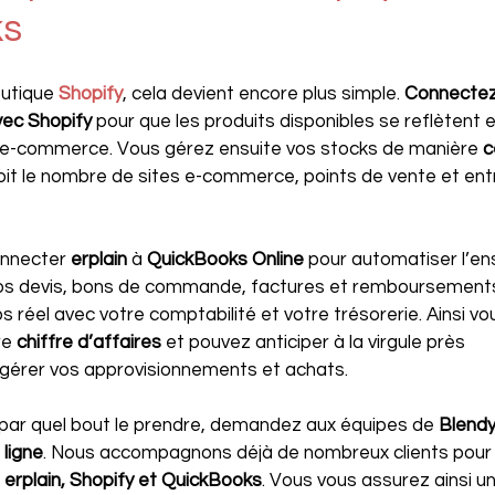
ks
utique 
Shopify
, cela devient encore plus simple. 
Connectez
vec Shopify
 pour que les produits disponibles se reflètent 
 e-commerce. Vous gérez ensuite vos stocks de manière 
c
oit le nombre de sites e-commerce, points de vente et en
nnecter 
erplain
 à 
QuickBooks Online
 pour automatiser l’e
Vos devis, bons de commande, factures et remboursements
 réel avec votre comptabilité et votre trésorerie. Ainsi vo
e 
chiffre d’affaires
 et pouvez anticiper à la virgule près 
 gérer vos approvisionnements et achats.
 par quel bout le prendre, demandez aux équipes de 
Blendy
ligne
. Nous accompagnons déjà de nombreux clients pour 
 
erplain, Shopify et QuickBooks
. Vous vous assurez ainsi u