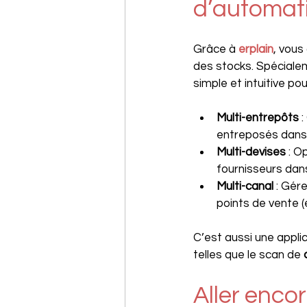
d’automati
Grâce à 
erplain
, vous
des stocks. Spéciale
simple et intuitive pou
Multi-entrepôts
 
entreposés dans 
Multi-devises
 : 
fournisseurs dan
Multi-canal 
: Gér
points de vente 
C’est aussi une appli
telles que le scan de 
Aller encor