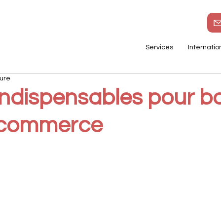
Services
Internatio
ture
 indispensables pour b
-commerce