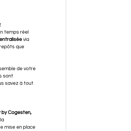
 
en temps réel 
entralisée 
via 
trepôts que 
nsemble de votre 
 sont 
us savez à tout 
 by Cogesten, 
la 
ne mise en place 