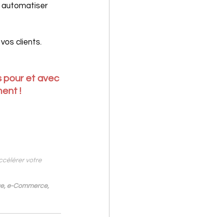
r automatiser 
vos clients.
pour et avec 
ent !
ccélérer votre 
ue, e-Commerce, 