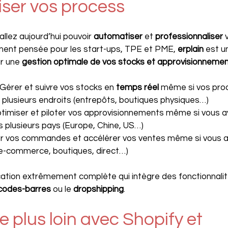
ser vos process
 allez aujourd’hui pouvoir 
automatiser 
et 
professionnaliser 
ment pensée pour les start-ups, TPE et PME, 
erplain
 est u
r une 
gestion optimale de vos stocks et approvisionnemen
: Gérer et suivre vos stocks en 
temps réel
 même si vos prod
plusieurs endroits (entrepôts, boutiques physiques…)
Optimiser et piloter vos approvisionnements même si vous a
s plusieurs pays (Europe, Chine, US…)
er vos commandes et accélérer vos ventes même si vous av
(e-commerce, boutiques, direct…)
cation extrêmement complète qui intègre des fonctionnalit
codes-barres
 ou le 
dropshipping
.
e plus loin avec Shopify et 