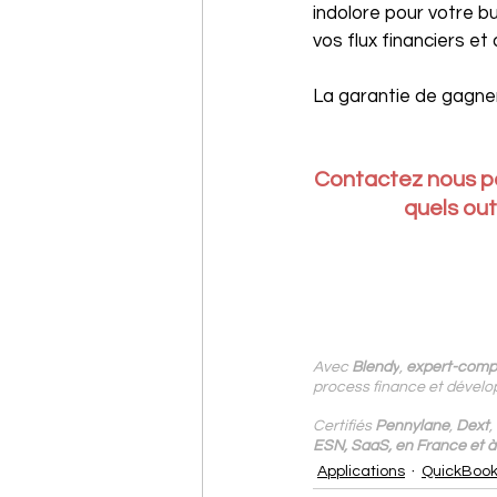
indolore pour votre b
vos flux financiers et
La garantie de gagner 
Contactez nous p
quels ou
Avec
 Blendy
,
expert-compt
process finance et dévelop
Certifiés 
Pennylane
, 
Dext
, 
ESN, SaaS, en France et à 
Applications
QuickBoo