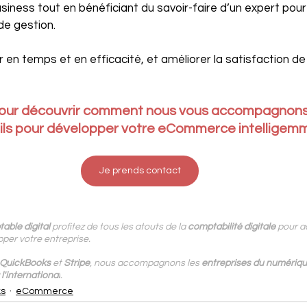
usiness tout en bénéficiant du savoir-faire d’un expert pou
 de gestion.
en temps et en efficacité, et améliorer la satisfaction de 
our 
découvrir comment nous vous accompagnons 
tils pour développer votre eCommerce intelligemm
Je prends contact
able digital
 profitez de tous les atouts de la 
comptabilité digitale
 pour a
per votre entreprise.
QuickBooks 
et 
Stripe
, 
nous accompagnons les
 entreprises du numériq
l'international
.
ks
eCommerce