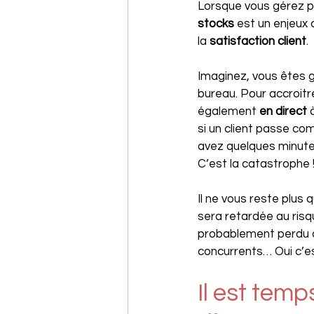
Lorsque vous gérez pl
stocks
 est un enjeux 
la 
satisfaction client
.
Imaginez, vous êtes gr
bureau. Pour accroitr
également 
en direct
 
si un client passe co
avez quelques minutes
C’est la catastrophe 
Il ne vous reste plus
sera retardée au risq
probablement perdu a
concurrents… Oui c’est
Il est temp