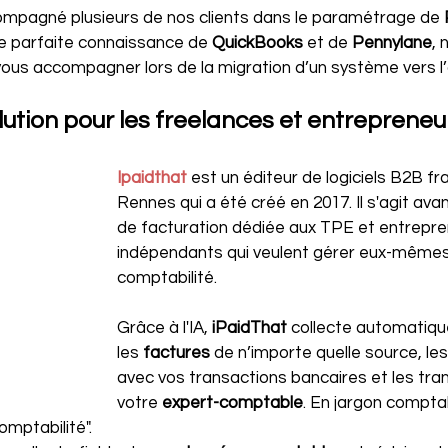
mpagné plusieurs de nos clients dans le paramétrage de 
 parfaite connaissance de 
QuickBooks 
et de 
Pennylane
, 
ous accompagner lors de la migration d’un système vers l’
olution pour les freelances et entrepreneu
Ipaidthat
est un éditeur de logiciels B2B fr
Rennes qui a été créé en 2017. Il s'agit avant
de facturation dédiée aux TPE et entrepre
indépendants qui veulent gérer eux-mêmes 
comptabilité.
Grâce à l'IA, 
iPaidThat 
collecte automatiq
les 
factures 
de n’importe quelle source, le
avec vos transactions bancaires et les tra
votre 
expert-comptable
. En jargon compta
omptabilité".