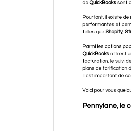
de 
QuickBooks 
sont 
Pourtant, il existe d
performantes et perme
telles que 
Shopify
, 
St
Parmi les options popu
QuickBooks
 offrent 
facturation, le suivi 
plans de tarification 
Il est important de c
Voici pour vous quelq
Pennylane, le 