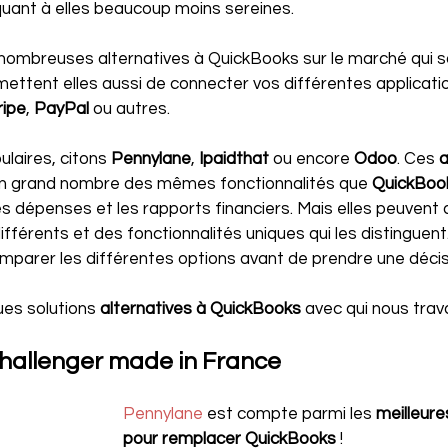
quant à elles beaucoup moins sereines.
e nombreuses alternatives à QuickBooks sur le marché qui s
ttent elles aussi de connecter vos différentes applicatio
ripe
, 
PayPal 
ou autres.
laires, citons 
Pennylane
, 
Ipaidthat 
ou encore 
Odoo
. Ces 
a
un grand nombre des mêmes fonctionnalités que 
QuickBoo
des dépenses et les rapports financiers. Mais elles peuvent 
différents et des fonctionnalités uniques qui les distinguent
omparer les différentes options avant de prendre une décis
ues solutions 
alternatives à QuickBooks
 avec qui nous trava
challenger made in France
Pennylane
est compte parmi les
 meilleure
pour remplacer QuickBooks
 !