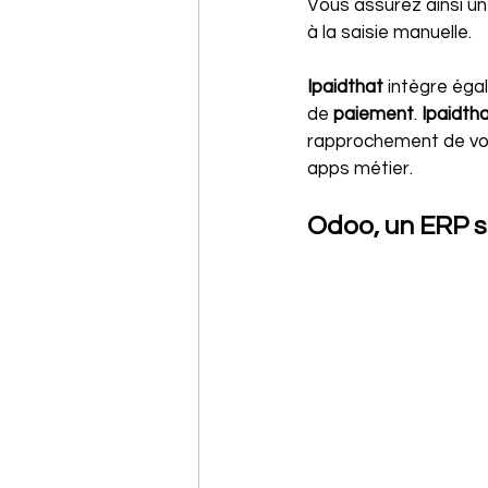
Vous assurez ainsi une
à la saisie manuelle.
Ipaidthat 
intègre égal
de 
paiement
. 
Ipaidtha
rapprochement de vos
apps métier.
Odoo, un ERP 