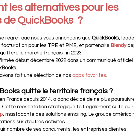
t les alternatives pour les 
s de QuickBooks  ? 
e regret que nous vous annonçons que 
QuickBooks
, leade
 facturation pour les TPE et PME, et partenaire 
Blendy
de
ittera le marché français fin 2023.
nfirmée début décembre 2022 dans un communiqué officiel 
kBooks
.
vons fait une sélection de nos 
apps favorites
.
ooks quitte le territoire français ?
 en France depuis 2014, a donc décidé de ne plus poursuivr
l. Cette réorientation stratégique fait également suite au 
mp
, mastodonte des solutions emailing. Le groupe américain
tions sur d'autres activités. 
jouir nombre de ses concurrents, les entreprises clientes 