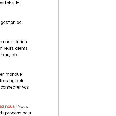
ntaire, la 
 gestion de 
s une solution 
i leurs clients 
Juice
, etc.
l en manque 
res logiciels 
 connecter vos 
ez nous
 ! Nous 
 du process pour 