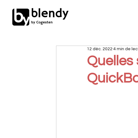
blendy
by Cogesten
12 déc. 2022
4 min de lec
Quelles 
QuickBo