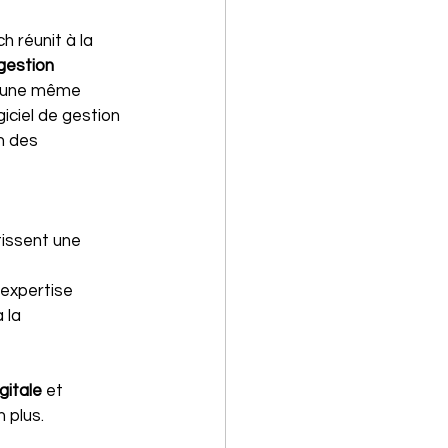
h réunit à la 
gestion 
ur une même 
iciel de gestion 
n des 
tissent une 
expertise 
 la 
gitale
 et 
n plus.