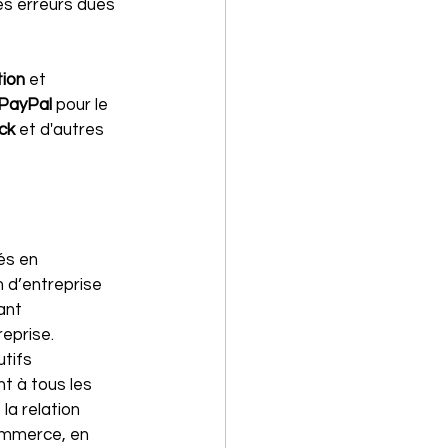
les erreurs dues 
ion 
et 
PayPal 
pour le 
ck 
et d'autres 
és en 
n d’entreprise 
ant 
reprise.
utifs 
t à tous les 
la relation 
commerce, en 