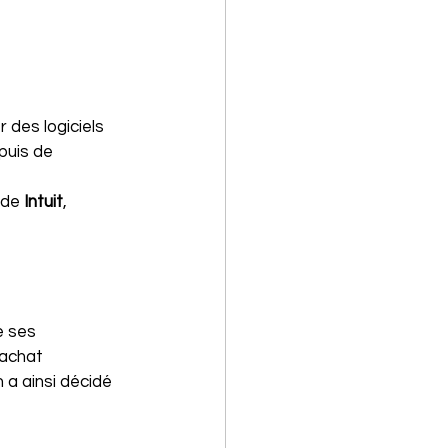
r des logiciels 
puis de 
de 
Intuit
, 
e ses 
rachat 
 a ainsi décidé 