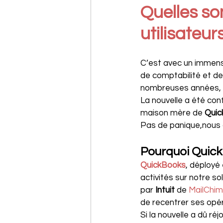
Quelles son
utilisateur
C’est avec un immens
de comptabilité et de
nombreuses années, qu
La nouvelle a été co
maison mère de 
Quic
Pas de panique,nous a
Pourquoi QuickB
QuickBooks
, déployé
activités sur notre so
par 
Intuit 
de 
MailChi
de recentrer ses opéra
Si la nouvelle a dû ré