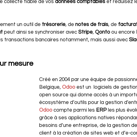
 collecte fiable de vos 
données comptables
 et réduisez 
ement un outil de 
trésorerie
, de 
notes de frais
, de 
facturat
t 
peut ainsi se synchroniser avec 
Stripe
, 
Qonto 
ou encore 
 transactions bancaires notamment, mais aussi avec 
Sla
sur mesure
Créé en 2004 par une équipe de passionn
Belgique, 
Odoo
est un  logiciels de gestio
open source qui donne accès à un import
écosystème d’outils pour la gestion d'ent
Odoo 
compte parmi les 
ERP 
les plus évol
grâce à ses applications natives répondan
besoins d’une entreprise, de la gestion de 
client à la création de sites web et d’e-