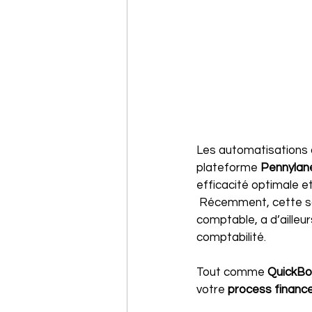
Les automatisations 
plateforme 
Pennylan
efficacité optimale e
 Récemment, cette so
comptable, a d’ailleu
comptabilité. 
Tout comme 
QuickBo
votre 
process financ