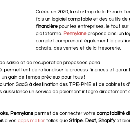
Créée en 2020, la start-up de la French Tec
fois un 
logiciel comptable
 et des outils de 
financière
 pour les entreprises, le tout s
plateforme. 
Pennylane
propose ainsi un log
complet comprenant également la gestio
achats, des ventes et de la trésorerie.
de saisie et de récupération proposées parla 
e
, permettent de rationaliser le process finances et garan
t un gain de temps précieux pour tous !
lution SaaS à destination des TPE-PME et de cabinets d'
rs aussi lancé un service de paiement intégré directement à
oks
, 
Pennylane 
permet de connecter votre 
comptabilité di
es
 à vos 
apps métier
 telles que 
Stripe
, 
Dext
, 
Shopify 
et bie