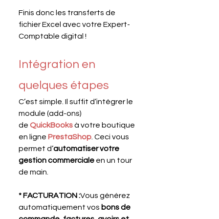
Finis donc les transferts de 
fichier Excel avec votre Expert-
Comptable digital !
Intégration en 
quelques étapes
C’est simple. Il suffit d’intégrer le 
module (add-ons) 
de 
QuickBooks
 à votre boutique 
en ligne 
PrestaShop
. Ceci vous 
permet d’
automatiser votre 
gestion commerciale
 en un tour 
de main.
* FACTURATION :
Vous générez 
automatiquement vos 
bons de 
commande, factures, avoirs et 