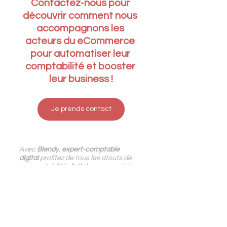
Contactez-nous pour 
découvrir comment nous 
accompagnons les 
acteurs du eCommerce 
pour automatiser leur 
comptabilité et booster 
leur business !
Je prends contact
Avec
 Blendy
,
expert-comptable 
digital
 profitez de tous les atouts de 
la 
comptabilité digitale
 pour accélérer 
votre process finance et développer 
votre entreprise.
Certifiés 
Pennylane
, 
Dext
, 
QuickBooks 
et 
Stripe
,
nous accompagnons les
 entreprises 
du numérique, e-Commerce, ESN, 