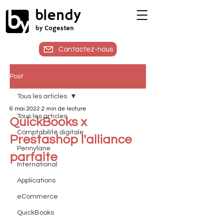
blendy
by Cogesten
Contactez-nous
Post
Tous les articles
6 mai 2022
2 min de lecture
Tous les articles
QuickBooks x
Comptabilité digitale
Prestashop l'alliance
Pennylane
parfaite
International
Applications
eCommerce
QuickBooks