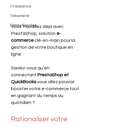
Croissance
Trésorerie
Dates fiscales
Vous travaillez déjà avec 
PrestaShop, solution 
e-
commerce
 clé-en-main pour la 
gestion de votre boutique en 
ligne.
Saviez-vous qu’en 
connectant 
PrestaShop et 
QuickBooks
 vous allez pouvoir 
booster votre e-commerce tout 
en gagnant du temps au 
quotidien ?
Rationaliser votre 