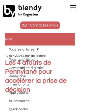
blendy
by Cogesten
Contactez-nous
Post
Tous les articles
17 juin 2024
3 min de lecture
Tous les articles
Les 4 atouts de
Comptabilité digitale
Pennylane pour
Pennylane
accélérer la prise de
International
décision
Applications
eCommerce
QuickBooks