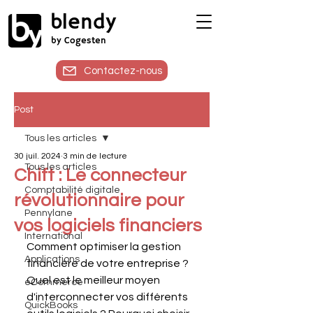
blendy
by Cogesten
Contactez-nous
Post
Tous les articles
30 juil. 2024
3 min de lecture
Tous les articles
Chift : Le connecteur
Comptabilité digitale
révolutionnaire pour
Pennylane
vos logiciels financiers
International
Comment optimiser la gestion 
Applications
financière de votre entreprise ? 
Quel est le meilleur moyen 
eCommerce
d'interconnecter vos différents 
QuickBooks