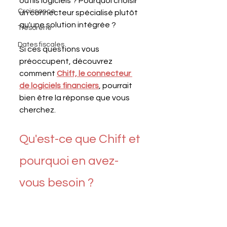
outils logiciels ? Pourquoi choisir 
Croissance
un connecteur spécialisé plutôt 
qu'une solution intégrée ? 
Trésorerie
Dates fiscales
Si ces questions vous 
préoccupent, découvrez 
comment 
Chift, le connecteur 
de logiciels financiers
, pourrait 
bien être la réponse que vous 
cherchez.
Qu'est-ce que Chift et 
pourquoi en avez-
vous besoin ?