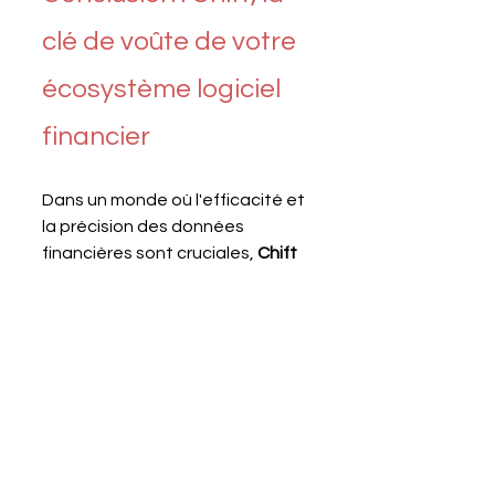
clé de voûte de votre 
écosystème logiciel 
financier
Dans un monde où l'efficacité et 
la précision des données 
financières sont cruciales, 
Chift 
s'impose comme une solution 
incontournable. En permettant 
une intégration fluide entre vos 
différents logiciels, qu'il s'agisse 
d'un simple logiciel de caisse sur 
tablette ou d'un système 
complexe de gestion 
industrielle, 
Chift 
vous offre les 
outils nécessaires pour une 