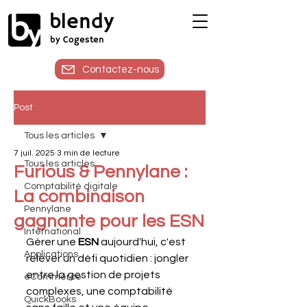
blendy
by Cogesten
Contactez-nous
Post
Tous les articles
7 juil. 2025
3 min de lecture
Tous les articles
Furious & Pennylane :
Comptabilité digitale
La combinaison
Pennylane
gagnante pour les ESN
International
Gérer une 
ESN 
aujourd'hui, c'est 
Applications
relever un défi quotidien : jongler 
entre la gestion de projets 
eCommerce
complexes, une comptabilité 
QuickBooks