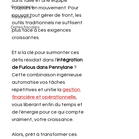
sans faille et une équipe 
Croissance
toujours en mouvement. Pour 
pouvoir tout gérer de front, les 
Trésorerie
outils traditionnels ne suffisent 
Dates fiscales
plus face à ces exigences 
croissantes. 
Et si la clé pour surmonter ces 
défis résidait dans l'
intégration 
de Furious dans Pennylane
 ? 
Cette combinaison ingénieuse 
automatise vos tâches 
répétitives et unifie la 
gestion 
financière et opérationnelle
, 
vous libérant enfin du temps et 
de l'énergie pour ce qui compte 
vraiment, votre croissance. 
Alors, prêt à transformer ces 