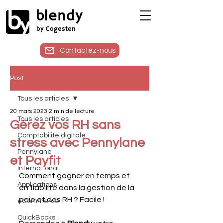
blendy
by Cogesten
Contactez-nous
Post
Tous les articles
20 mars 2023
2 min de lecture
Tous les articles
Gérez vos RH sans
Comptabilité digitale
stress avec Pennylane
Pennylane
et Payfit
International
Comment gagner en temps et 
Applications
en fiabilité dans la gestion de la 
paie et des RH ? Facile ! 
eCommerce
QuickBooks