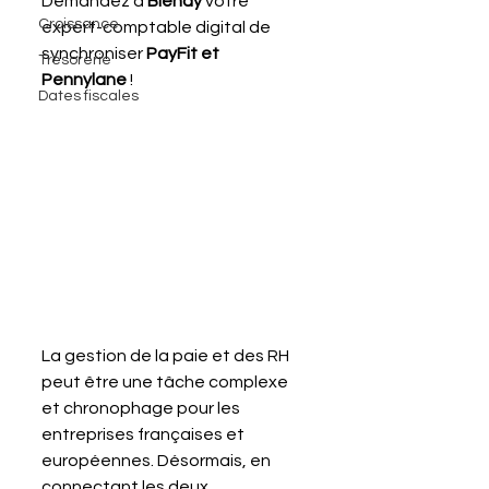
Demandez à 
Blendy
 votre 
Croissance
expert-comptable digital de 
synchroniser 
PayFit et 
Trésorerie
Pennylane
 !
Dates fiscales
La gestion de la paie et des RH 
peut être une tâche complexe 
et chronophage pour les 
entreprises françaises et 
européennes. Désormais, en 
connectant les deux 