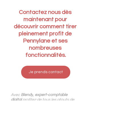
Contactez nous dès 
maintenant pour 
découvrir comment 
tirer 
pleinement profit de 
Pennylane et ses 
nombreuses 
fonctionnalités.
Je prends contact
Avec
 Blendy
,
expert-comptable 
digital
 profitez de tous les atouts de 
la 
comptabilité digitale
 pour accélérer 
votre process finance et développer 
votre entreprise.
Certifiés 