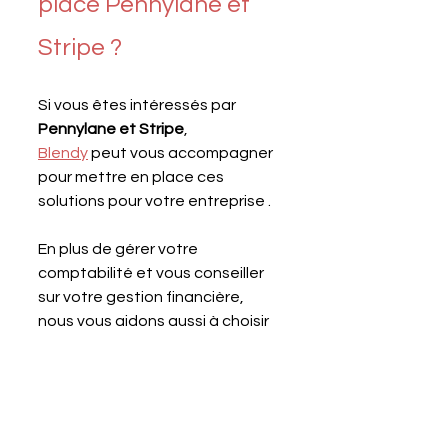
place Pennylane et 
Stripe ?
Si vous êtes intéressés par 
Pennylane et Stripe
, 
Blendy
 peut vous accompagner 
pour mettre en place ces 
solutions pour votre entreprise .
En plus de gérer votre 
comptabilité et vous conseiller 
sur votre gestion financière, 
nous vous aidons aussi à choisir 
le plan adapté à votre activité, à 
configurer les paramètres, à 
connecter vos sources de 
données et à utiliser les 
fonctionnalités. Je serai 