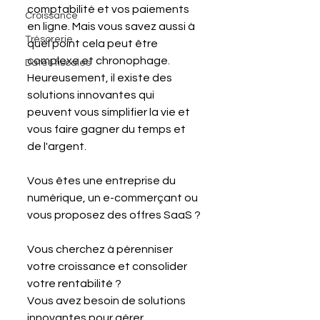
comptabilité et vos paiements 
Croissance
en ligne. Mais vous savez aussi à 
Trésorerie
quel point cela peut être 
complexe et chronophage. 
Dates fiscales
Heureusement, il existe des 
solutions innovantes qui 
peuvent vous simplifier la vie et 
vous faire gagner du temps et 
de l'argent.
Vous êtes une entreprise du 
numérique, un e-commerçant ou 
vous proposez des offres SaaS ?
Vous cherchez à pérenniser 
votre croissance et consolider 
votre rentabilité ?
Vous avez besoin de solutions 
innovantes pour gérer 