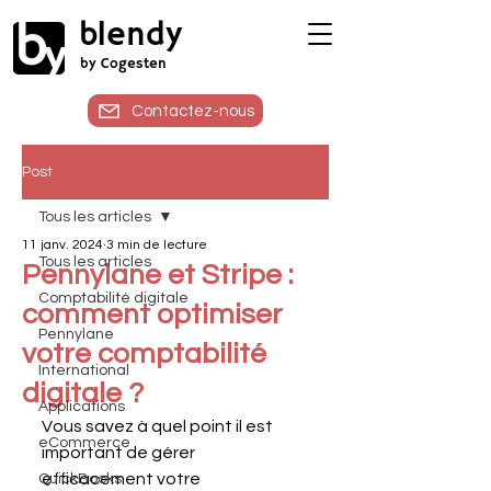
blendy
by Cogesten
Contactez-nous
Post
Tous les articles
11 janv. 2024
3 min de lecture
Tous les articles
Pennylane et Stripe :
Comptabilité digitale
comment optimiser
Pennylane
votre comptabilité
International
digitale ?
Applications
Vous savez à quel point il est 
eCommerce
important de gérer 
efficacement votre 
QuickBooks