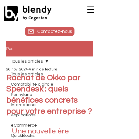
blendy
by Cogesten
Contactez-nous
Post
Tous les articles
26 nov. 2024
4 min de lecture
Tous les articles
Rachat de Okko par
Comptabilité digitale
Spendesk : quels
Pennylane
bénéfices concrets
International
pour votre entreprise ?
Applications
eCommerce
Une nouvelle ère 
QuickBooks