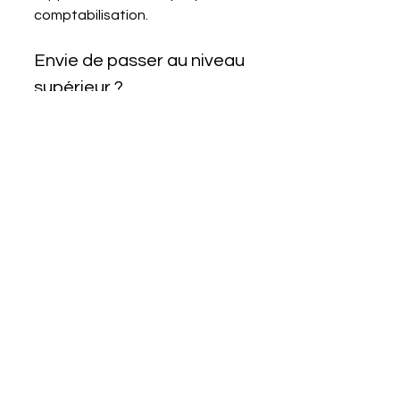
comptabilisation.
Envie de passer au niveau 
supérieur ?
Le rachat de 
Okko par 
Spendesk
 est une étape clé 
pour toutes les PME qui 
cherchent à 
digitaliser
 et 
optimiser
 leurs processus 
financiers. Avec des solutions 
comme celles-ci, combinées à 
l’expertise de 
Blendy
, vos 
achats et vos dépenses 
peuvent enfin être gérés sans 
stress et avec une vraie valeur 
ajoutée.