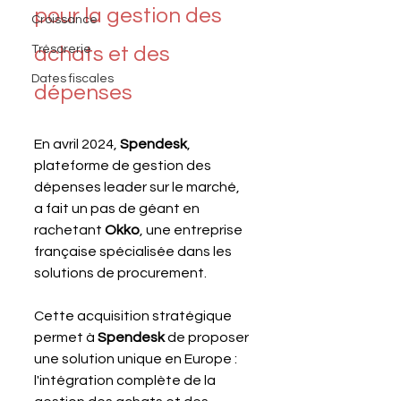
pour la gestion des 
Croissance
Trésorerie
achats et des 
Dates fiscales
dépenses
En avril 2024, 
Spendesk
, 
plateforme de gestion des 
dépenses leader sur le marché, 
a fait un pas de géant en 
rachetant 
Okko
, une entreprise 
française spécialisée dans les 
solutions de procurement.
Cette acquisition stratégique 
permet à 
Spendesk 
de proposer 
une solution unique en Europe : 
l'intégration complète de la 