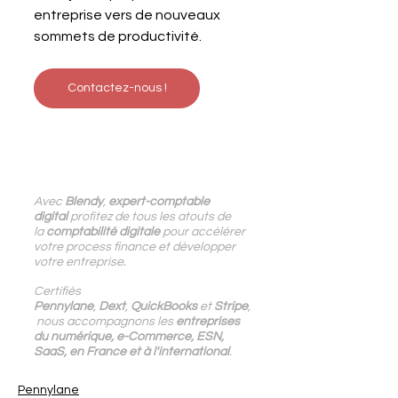
entreprise vers de nouveaux 
sommets de productivité.
Contactez-nous !
Avec
 Blendy
, 
expert-comptable 
digital
 profitez de tous les atouts de 
la 
comptabilité digitale
 pour accélérer 
votre process finance et développer 
votre entreprise.
Certifiés 
Pennylane
, 
Dext
, 
QuickBooks 
et 
Stripe
,
 nous accompagnons les
 entreprises 
du numérique, e-Commerce, ESN, 
SaaS, en France et à l'international
.
Pennylane