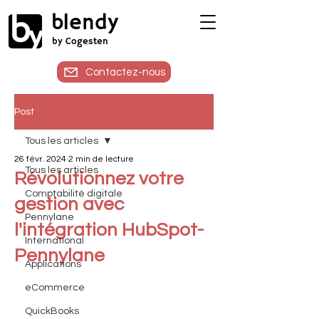
blendy
by Cogesten
Contactez-nous
Post
Tous les articles
26 févr. 2024
2 min de lecture
Tous les articles
Révolutionnez votre
Comptabilité digitale
gestion avec
Pennylane
l'intégration HubSpot-
International
Pennylane
Applications
eCommerce
QuickBooks