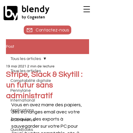
blendy
by Cogesten
Contactez-nous
Post
Tous les articles
19 mai 2021
2 min de lecture
Tous les articles
Stripe, Slack & Skytill :
Comptabilité digitale
un futur sans
Pennylane
administratif
International
Vous en avez marre des papiers, 
Applications
des échanges email avec votre 
banquier, des exports à 
eCommerce
sauvegarder sur votre PC pour 
QuickBooks