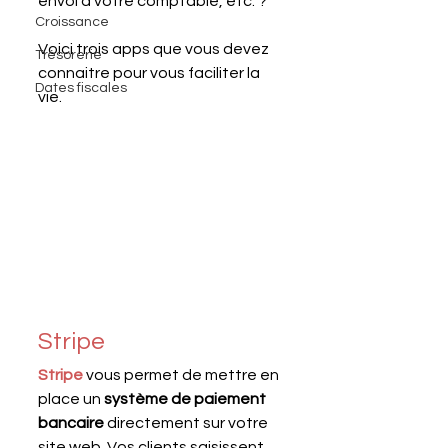
envoi à votre comptable, etc. ? 
Croissance
Voici trois apps que vous devez 
Trésorerie
connaitre pour vous faciliter la 
Dates fiscales
vie.
Stripe
Stripe
 vous permet de mettre en 
place un 
système de paiement 
bancaire
 directement sur votre 
site web. Vos clients saisissent 