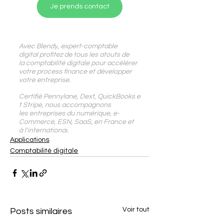
Je prends contact
Avec
 Blendy
,
 expert-comptable 
digital profitez de tous les atouts de 
la comptabilité digitale pour accélérer 
votre process finance et développer 
votre entreprise.
Certifié Pennylane, Dext, QuickBooks e
t Stripe, 
nous accompagnons 
les
 entreprises du numérique, e-
Commerce, ESN, SaaS, en France et 
à l'international
.
Applications
Comptabilité digitale
Voir tout
Posts similaires