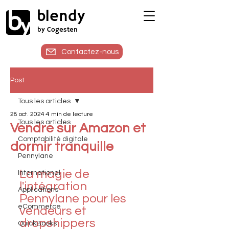
blendy
by Cogesten
Contactez-nous
Post
Tous les articles
28 oct. 2024
4 min de lecture
Tous les articles
Vendre sur Amazon et
Comptabilité digitale
dormir tranquille
Pennylane
La magie de 
International
l'intégration 
Applications
Pennylane pour les 
eCommerce
vendeurs et 
dropshippers
QuickBooks