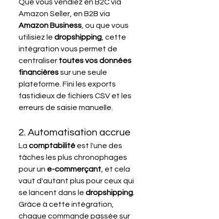
Que vous vendiez en B2C via 
Amazon Seller, en B2B via 
Amazon Business
, ou que vous 
utilisiez le 
dropshipping
, cette 
intégration vous permet de 
centraliser 
toutes vos données 
financières
 sur une seule 
plateforme. Fini les exports 
fastidieux de fichiers CSV et les 
erreurs de saisie manuelle.
2. Automatisation accrue
La 
comptabilité 
est l'une des 
tâches les plus chronophages 
pour un 
e-commerçant
, et cela 
vaut d'autant plus pour ceux qui 
se lancent dans le 
dropshipping
. 
Grâce à cette intégration, 
chaque commande passée sur 