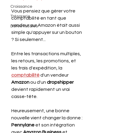
Croissance
Vous pensiez que gérer votre 
Trésorerie
comptabilité en tant que 
vendeur sur Amazon était aussi 
Dates fiscales
simple qu'appuyer sur un bouton 
? Si seulement...  
Entre les transactions multiples, 
les retours, les promotions, et 
les frais d'expédition, la 
comptabilité
 d'un vendeur 
Amazon 
ou d'un 
dropshipper 
devient rapidement un vrai 
casse-tête. 
Heureusement, une bonne 
nouvelle vient changer la donne : 
Pennylane
 et son intégration 
avec 
Amazon Business
 et 