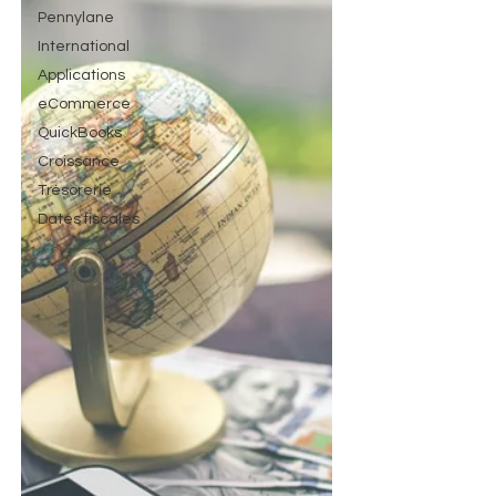
Pennylane
International
Applications
eCommerce
QuickBooks
Croissance
Trésorerie
Dates fiscales