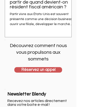
partir de quand devient-on
résident fiscal américain ?
Partir vivre aux États-Unis est souvent
présenté comme une décision business :
ouvrir une filiale, développer le marché
américain, se rapprocher des clients, lever
des fonds, recruter localement. Mais pour
un dirigeant français, une autre question
arrive très vite : à partir de quand
Découvrez comment nous
l’administration fiscale américaine vous
vous propulsons aux
considère-t-elle comme résident fiscal
sommets
américain ? La réponse ne dépend pas
uniquement de votre visa, de votre
adresse ou de votre intention de rester. El
Réservez un appel
Newsletter Blendy
Recevez nos articles directement
dans votre boite e-mail !