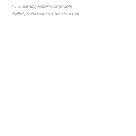
Avec
 Blendy
, 
expert-comptable 
digital
 profitez de tous les atouts de 
la 
comptabilité digitale
 pour accélérer 
votre process finance et développer 
votre entreprise.
Certifiés 
Pennylane
, 
Dext
, 
QuickBooks 
et 
Stripe
,
 nous accompagnons les
 entreprises 
du numérique, e-Commerce, ESN, 
SaaS, en France et à l'international
.
Pennylane
eCommerce