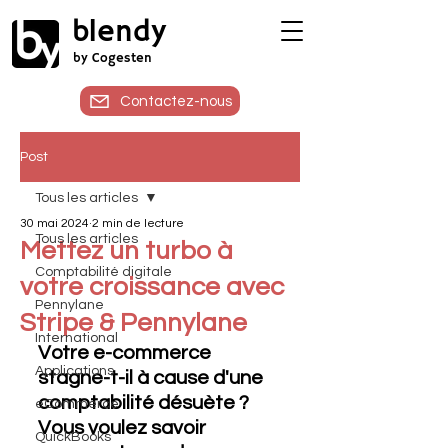
blendy
by Cogesten
Contactez-nous
Post
Tous les articles
30 mai 2024
2 min de lecture
Tous les articles
Mettez un turbo à
Comptabilité digitale
votre croissance avec
Pennylane
Stripe & Pennylane
International
Votre e-commerce 
Applications
stagne-t-il à cause d'une 
comptabilité désuète ? 
eCommerce
Vous voulez savoir 
QuickBooks