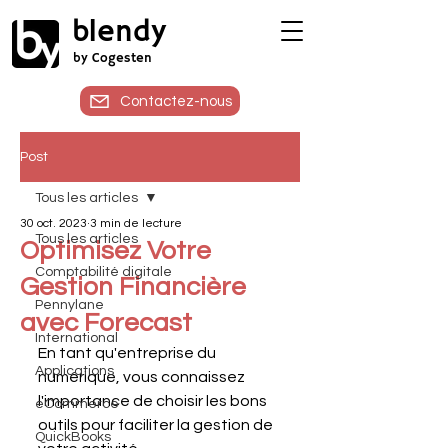
blendy
by Cogesten
Contactez-nous
Post
Tous les articles
30 oct. 2023
3 min de lecture
Tous les articles
Optimisez Votre
Comptabilité digitale
Gestion Financière
Pennylane
avec Forecast
International
En tant qu'entreprise du 
Applications
numérique, vous connaissez 
l'importance de choisir les bons 
eCommerce
outils pour faciliter la gestion de 
QuickBooks