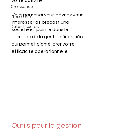
votre activité. 
Croissance
Voici pourquoi vous devriez vous 
Trésorerie
intéresser à Forecast une 
Dates fiscales
société en pointe dans le 
domaine de la gestion financière 
qui permet d'améliorer votre 
efficacité opérationnelle.
Outils pour la gestion 