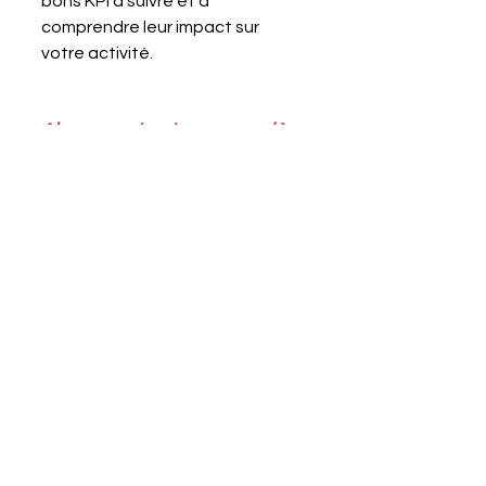
bons KPI à suivre et à 
comprendre leur impact sur 
votre activité.
Alors, 
contactez-nous
 dès 
maintenant pour 
optimiser votre gestion 
financière et booster 
votre croissance.
Je prends contact
Avec
 Blendy
,
expert-comptable 
digital
 profitez de tous les atouts de 
la 
comptabilité digitale
 pour accélérer 
votre process finance et développer 
votre entreprise.