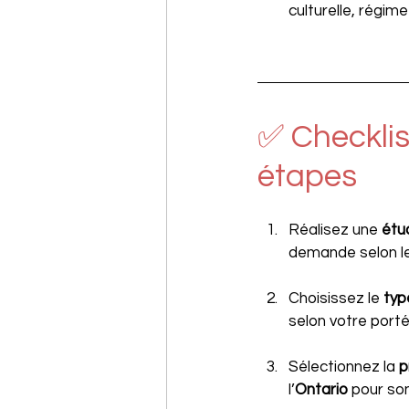
culturelle, régim
✅ Checklist
étapes
Réalisez une 
étu
demande selon le
Choisissez le 
typ
selon votre porté
Sélectionnez la 
p
l’
Ontario 
pour so