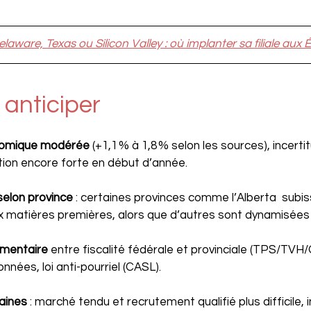
laware, Texas ou Silicon Valley : où implanter sa filiale aux 
 anticiper
nomique modérée
 (+1,1 % à 1,8 % selon les sources), incerti
lation encore forte en début d’année.
elon province
 : certaines provinces comme l’Alberta  subis
matières premières, alors que d’autres sont dynamisées p
ementaire
 entre fiscalité fédérale et provinciale (TPS/TVH/
nnées, loi anti-pourriel (CASL).
aines
 : marché tendu et recrutement qualifié plus difficile, 