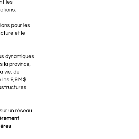
t les 
ctions. 
ons pour les 
cture et le 
lus dynamiques 
 la province, 
a vie, de 
les 9,9 M $ 
astructures 
sur un réseau 
ièrement 
ières 