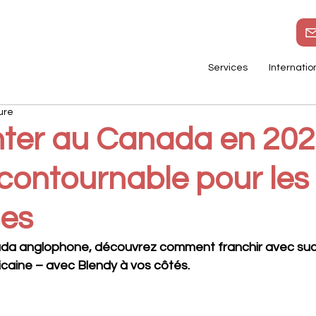
Services
Internatio
ure
ter au Canada en 2025
ncontournable pour le
ses
a anglophone, découvrez comment franchir avec succ
icaine – avec Blendy à vos côtés.