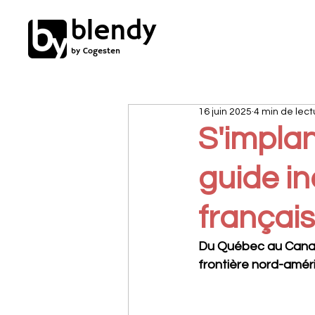
blendy
by Cogesten
16 juin 2025
4 min de lect
S'implan
guide i
françai
Du Québec au Canad
frontière nord-amér