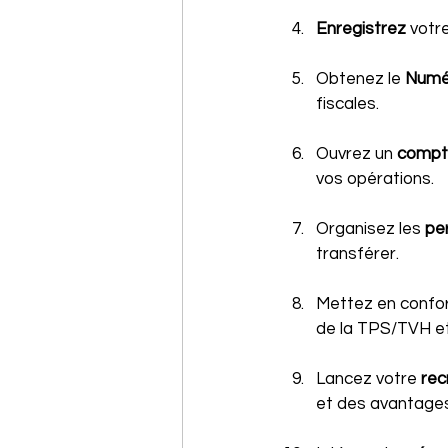
Enregistrez 
votre
Obtenez le 
Numér
fiscales.
Ouvrez un 
compte
vos opérations.
Organisez les 
per
transférer.
Mettez en confor
de la TPS/TVH et 
Lancez votre 
rec
et des avantages