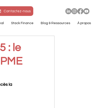
Contactez-nous
nal
Stack Finance
Blog & Ressources
À propos
 : le
s PME
ès la 