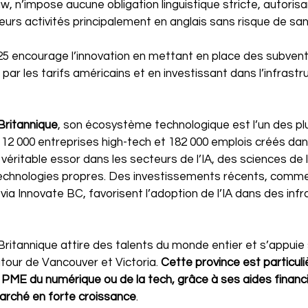
 n’impose aucune obligation linguistique stricte, autorisan
eurs activités principalement en anglais sans risque de san
25 encourage l’innovation en mettant en place des subventi
ar les tarifs américains et en investissant dans l’infrastru
Britannique
, son écosystème technologique est l’un des p
 12 000 entreprises high-tech et 182 000 emplois créés dans
n véritable essor dans les secteurs de l’IA, des sciences de l
technologies propres. Des investissements récents, comme 
via Innovate BC, favorisent l’adoption de l’IA dans des infr
Britannique attire des talents du monde entier et s’appuie 
tour de Vancouver et Victoria. 
Cette province est particul
 PME du numérique ou de la tech, grâce à ses aides financ
marché en forte croissance
.