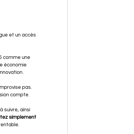
gue et un accès 
25 comme une 
ne économie 
nnovation . 
mprovise pas. 
ision compte.
 suivre, ainsi 
tez simplement 
rentable.