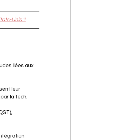
États-Unis ?
tudes liées aux 
sent leur 
ar la tech.
QST), 
intégration 