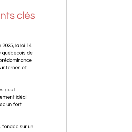
ts clés 
2025, la loi 14 
e québécois de 
a prédominance 
 internes et 
és peut 
ement idéal 
ec un fort 
, fondée sur un 