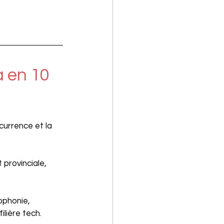
a en 10 
urrence et la 
 provinciale, 
ophonie, 
ilière tech.