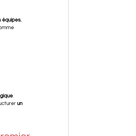
 équipes.
 comme 
égique
.
ucturer 
un 