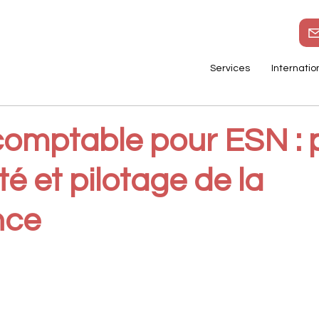
Services
Internatio
comptable pour ESN : p
ité et pilotage de la
nce