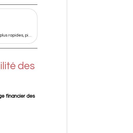
Automatisez vos OD de paie avec Silae × Pennylane: Conformité, clôtures plus rapides, pilotage RH-finance en temps réel. Blendy vous aide à tout déployer.
lité des 
ge financier des 