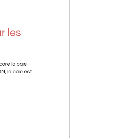
r les 
ore la paie 
, la paie est 