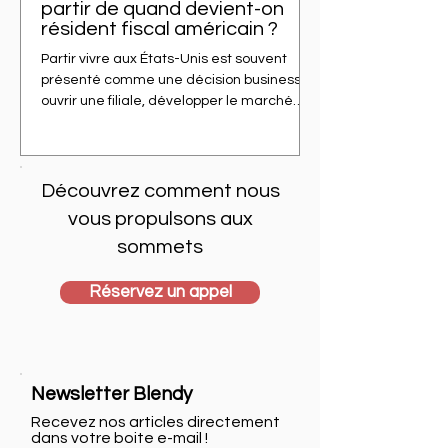
partir de quand devient-on
résident fiscal américain ?
Partir vivre aux États-Unis est souvent
présenté comme une décision business :
ouvrir une filiale, développer le marché
américain, se rapprocher des clients, lever
des fonds, recruter localement. Mais pour
un dirigeant français, une autre question
arrive très vite : à partir de quand
Découvrez comment nous
l’administration fiscale américaine vous
vous propulsons aux
considère-t-elle comme résident fiscal
sommets
américain ? La réponse ne dépend pas
uniquement de votre visa, de votre
adresse ou de votre intention de rester. El
Réservez un appel
Newsletter Blendy
Recevez nos articles directement
dans votre boite e-mail !