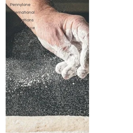
Pennylane
International
Applications
eCommerce
QuickBooks
Croissance
Trésorerie
Dates fiscales