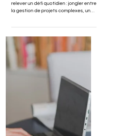
7 juil. 2025
3 min de lecture
PENNYLANE
Furious & Pennylane : La
combinaison gagnante pour
les ESN
Gérer une ESN aujourd'hui, c'est
relever un défi quotidien : jongler entre
la gestion de projets complexes, une
comptabilité sans faille...